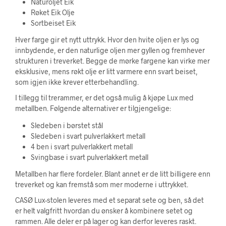
Naturoljet Eik
Røket Eik Olje
Sortbeiset Eik
Hver farge gir et nytt uttrykk. Hvor den hvite oljen er lys og
innbydende, er den naturlige oljen mer gyllen og fremhever
strukturen i treverket. Begge de mørke fargene kan virke mer
eksklusive, mens røkt olje er litt varmere enn svart beiset,
som igjen ikke krever etterbehandling.
I tillegg til trerammer, er det også mulig å kjøpe Lux med
metallben. Følgende alternativer er tilgjengelige:
Sledeben i børstet stål
Sledeben i svart pulverlakkert metall
4 ben i svart pulverlakkert metall
Svingbase i svart pulverlakkert metall
Metallben har flere fordeler. Blant annet er de litt billigere enn
treverket og kan fremstå som mer moderne i uttrykket.
CASØ Lux-stolen leveres med et separat sete og ben, så det
er helt valgfritt hvordan du ønsker å kombinere setet og
rammen. Alle deler er på lager og kan derfor leveres raskt.