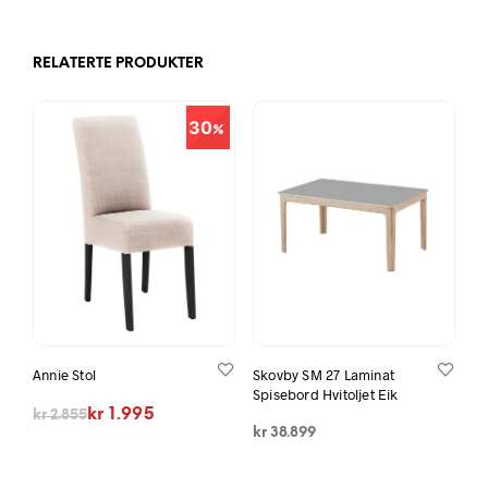
RELATERTE PRODUKTER
30
Annie Stol
Skovby SM 27 Laminat
Spisebord Hvitoljet Eik
Opprinnelig pris var: kr 2.855.
Nåværende pris er: kr 1.995.
kr
1.995
kr
2.855
kr
38.899