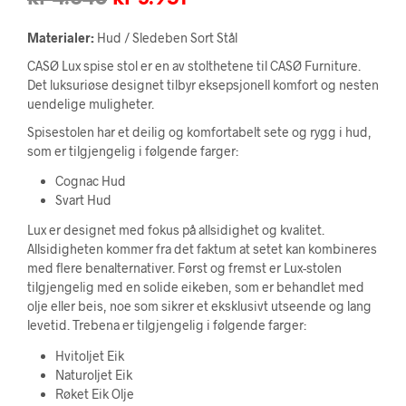
pris
pris
Materialer:
Hud / Sledeben Sort Stål
var:
er:
CASØ Lux spise stol er en av stolthetene til CASØ Furniture.
Det luksuriøse designet tilbyr eksepsjonell komfort og nesten
kr 4.648.
kr 3.951.
uendelige muligheter.
Spisestolen har et deilig og komfortabelt sete og rygg i hud,
som er tilgjengelig i følgende farger:
Cognac Hud
Svart Hud
Lux er designet med fokus på allsidighet og kvalitet.
Allsidigheten kommer fra det faktum at setet kan kombineres
med flere benalternativer. Først og fremst er Lux-stolen
tilgjengelig med en solide eikeben, som er behandlet med
olje eller beis, noe som sikrer et eksklusivt utseende og lang
levetid. Trebena er tilgjengelig i følgende farger:
Hvitoljet Eik
Naturoljet Eik
Røket Eik Olje