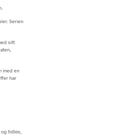
n.
ler. Serien
ed sitt
laten,
om med en
ffer har
og tidløs,