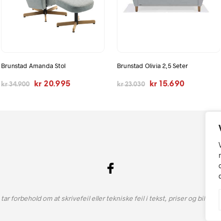
Brunstad Amanda Stol
Brunstad Olivia 2,5 Seter
Opprinnelig
Nåværende
Opprinnelig
Nåværend
kr
20.995
kr
15.690
kr
34.900
kr
23.030
pris
pris
pris
pris
var:
er:
var:
er:
kr 34.900.
kr 20.995.
kr 23.030.
kr 15.690.
 tar forbehold om at skrivefeil eller tekniske feil i tekst, priser og bilde