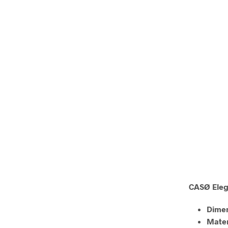
CASØ Eleg
Dimen
Mater