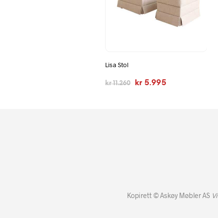
Lisa Stol
Opprinnelig
Nåværende
kr
5.995
kr
11.260
pris
pris
var:
er:
kr 11.260.
kr 5.995.
Kopirett © Askøy Møbler AS
Vi