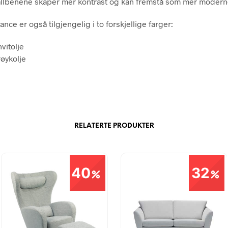
llbenene skaper mer kontrast og kan fremstå som mer modern
ce er også tilgjengelig i to forskjellige farger:
hvitolje
røykolje
RELATERTE PRODUKTER
40
32