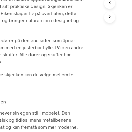
sitt praktiske design. Skjenken er
 Eiken skaper liv på overflaten, dette
t og bringer naturen inn i designet og
tredører på den ene siden som åpner
rom med en justerbar hylle. På den andre
e skuffer. Alle dører og skuffer har
n.
e skjenken kan du velge mellom to
ben
ever sin egen stil i møbelet. Den
ssisk og tidløs, mens metallbenene
ast og kan fremstå som mer moderne.