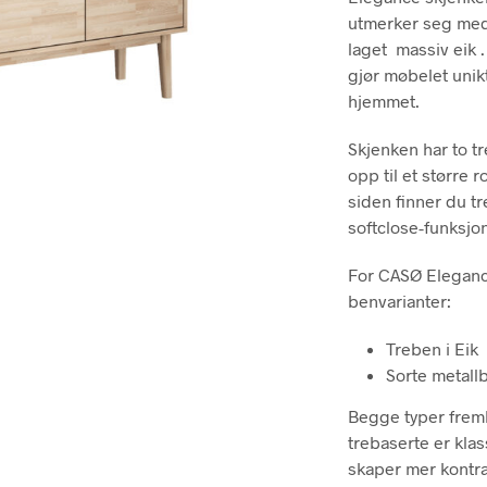
utmerker seg med 
laget massiv eik .
gjør møbelet unik
hjemmet.
Skjenken har to 
opp til et større 
siden finner du tr
softclose-funksjo
For CASØ Eleganc
benvarianter:
Treben i Eik
Sorte metall
Begge typer fremh
trebaserte er kla
skaper mer kontr