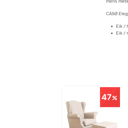
mens meta
CASØ Elegan
Eik / 
Eik / 
47