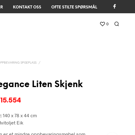
ER
KONTAKT OSS
OFTE STILTE SPØRSMÅL
0
PPBEVARING SPISEPLASS
/
gance Liten Skjenk
prinnelig
Nåværende
15.554
is
pris
:
140 x 78 x 44 cm
r:
er:
vitoljet Eik
 18.299.
kr 15.554.
n er et mindre oppbevaringsmøbel som