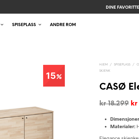
DINE FAVORITT
SPISEPLASS
ANDRE ROM
HJEM
/
SPISEPLASS
/
O
SKJENK
15
CASØ Ele
Op
kr
18.299
kr
pr
Dimensjoner
va
Materialer:
H
kr
Elegance skjenke