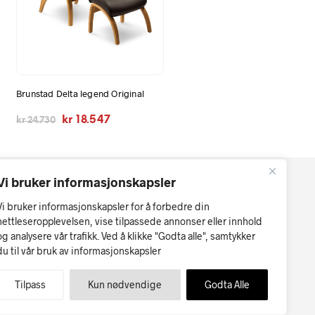
Brunstad Delta legend Original
e
Opprinnelig
Nåværende
kr
18.547
kr
24.730
pris
pris
var:
er:
kr 24.730.
kr 18.547.
Vi bruker informasjonskapsler
Vi bruker informasjonskapsler for å forbedre din
nettleseropplevelsen, vise tilpassede annonser eller innhold
og analysere vår trafikk. Ved å klikke "Godta alle", samtykker
du til vår bruk av informasjonskapsler
r kan forekomme.
Møbler på nett
Tilpass
Kun nødvendige
Godta Alle