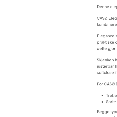
Denne eleg
CASØ Elega
kombinerer 
Elegance 
praktiske 
dette gjør
Skjenken h
justerbar h
softclose-
For CASØ E
Trebe
Sorte
Begge type