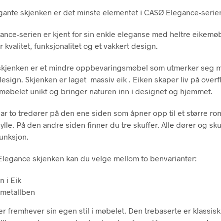
ante skjenken er det minste elementet i CASØ Elegance-serie
nce-serien er kjent for sin enkle eleganse med heltre eikemøb
kvalitet, funksjonalitet og et vakkert design.
skjenken er et mindre oppbevaringsmøbel som utmerker seg m
design. Skjenken er laget massiv eik . Eiken skaper liv på overf
 møbelet unikt og bringer naturen inn i designet og hjemmet.
ar to tredører på den ene siden som åpner opp til et større r
ylle. På den andre siden finner du tre skuffer. Alle dører og sku
funksjon.
legance skjenken kan du velge mellom to benvarianter:
n i Eik
 metallben
r fremhever sin egen stil i møbelet. Den trebaserte er klassisk 