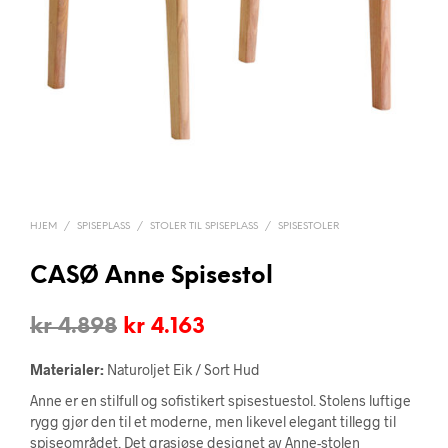
HJEM
/
SPISEPLASS
/
STOLER TIL SPISEPLASS
/
SPISESTOLER
CASØ Anne Spisestol
Opprinnelig
Nåværende
kr
4.898
kr
4.163
pris
pris
Materialer:
Naturoljet Eik / Sort Hud
var:
er:
Anne er en stilfull og sofistikert spisestuestol. Stolens luftige
rygg gjør den til et moderne, men likevel elegant tillegg til
kr 4.898.
kr 4.163.
spiseområdet. Det grasiøse designet av Anne-stolen