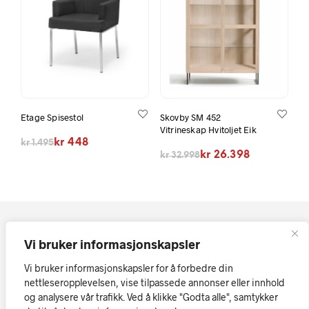
Etage Spisestol
Skovby SM 452
Vitrineskap Hvitoljet Eik
Opprinnelig pris var: kr 1.495.
Nåværende pris er: kr 448.
kr
448
kr
1.495
Opprinnelig pris var: kr 32.998.
Nåværende pris er: kr 26.398.
kr
26.398
kr
32.998
Vi bruker informasjonskapsler
Vi bruker informasjonskapsler for å forbedre din
nettleseropplevelsen, vise tilpassede annonser eller innhold
og analysere vår trafikk. Ved å klikke "Godta alle", samtykker
Kopirett © Askøy Møbler AS
Vi tar forbehold om at skrivefeil