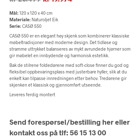
pris
pris
Mål:
120 x 120 x 40 cm
var:
er:
Materiale:
Naturoljet Eik
Serie:
CASØ 550
kr 23.499.
kr 19.974.
CASØ 550 er en elegant høy skjenk som kombinerer klassiske
møbeltradisjoner med moderne design. Det tidløse og
stramme uttrykket balanseres av mykt avrundede hjørner som
gir møbelet en innbydende og harmonisk estetikk.
Bak de stilrene foldedørene med soft-close finner du god og
fleksibel oppbevaringsplass med justerbare hyller, slik at du
enkelt kan tilpasse innredningen etter behov. Tredørene gir
skjenken et klassisk og gjennomført utseende.
Leveres ferdig montert
Send forespørsel/bestilling her eller
kontakt oss på tlf: 56 15 13 00