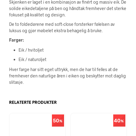
Skjenken er laget i en kombinasjon av finért og massiv eik. De
solide eikedetaljene på ben og håndtak fremhever det sterke
fokuset på kvalitet og design.
De to foldedørene med soft-close forsterker følelsen av
luksus og gjør møbelet ekstra behagelig å bruke.
Farger:
Eik / hvitoljet
Eik / naturoljet
Hver farge har sitt eget uttrykk, men de har til felles at de
fremhever den naturlige åren i eiken og beskytter mot daglig
slitasje.
RELATERTE PRODUKTER
50
40