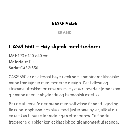
BESKRIVELSE
BRAND
CASØ 550 – Høy skjenk med tredører
Mål:
120 x 120 x 40 cm
Materiale:
Eik
Serie:
CASØ 550
CASØ 550 er en elegant høy skjenk som kombinerer klassiske
møbeltradisjoner med moderne design. Det tidløse og
stramme uttrykket balanseres av mykt avrundede hjørner som
gir møbelet en innbydende og harmonisk estetikk.
Bak de stilrene foldedørene med soft-close finner du god og
fleksibel oppbevaringsplass med justerbare hyller, slik at du
enkelt kan tilpasse innredningen etter behov. De finérte
tredørene gir skjenken et klassisk og gjennomført utseende.