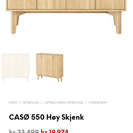
HJEM
/
SPISEPLASS
/
OPPBEVARING SPISEPLASS
/
VITRINESKAP
CASØ 550 Høy Skjenk
Opprinnelig
Nåværende
kr
23.499
kr
19.974