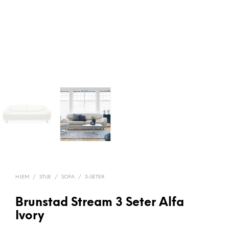
HJEM
/
STUE
/
SOFA
/
3-SETER
Brunstad Stream 3 Seter Alfa
Ivory