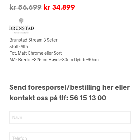
Opprinnelig
Nåværende
kr
56.699
kr
34.899
pris
pris
var:
er:
kr 56.699.
kr 34.899.
Brunstad Stream 3 Seter
Stoff: Alfa
Fot: Matt Chrome eller Sort
Mål: Bredde:225cm Høyde:80cm Dybde:90cm
Send forespørsel/bestilling her eller
kontakt oss på tlf: 56 15 13 00