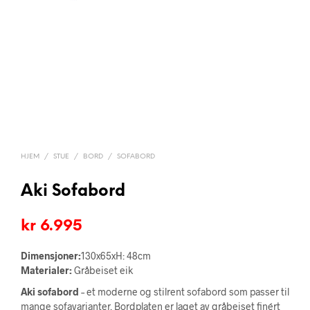
HJEM
/
STUE
/
BORD
/
SOFABORD
Aki Sofabord
kr
6.995
Dimensjoner:
130x65xH: 48cm
Materialer:
Gråbeiset eik
Aki sofabord
– et moderne og stilrent sofabord som passer til
mange sofavarianter. Bordplaten er laget av gråbeiset finért