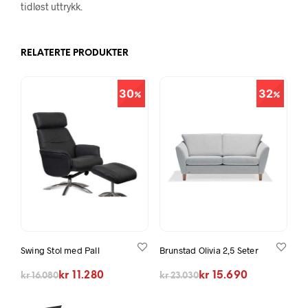
tidløst uttrykk.
RELATERTE PRODUKTER
30
32
Swing Stol med Pall
Brunstad Olivia 2,5 Seter
Opprinnelig pris var: kr 16.080.
Nåværende pris er: kr 11.280.
Opprinnelig pris var: kr 23.030.
Nåværende pris er: kr 15.690.
kr
11.280
kr
15.690
kr
16.080
kr
23.030