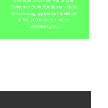
samarbeidspartner Santander
Consumer Bank. Kunden kan kjøpe
en vare i dag, og betale tilbake om
4, 6 eller 9 måneder mot et
utsettelsesgebyr.