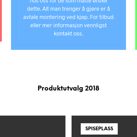
hos oss for de som måtte ønske
dette. Alt man trenger å gjøre er å
avtale montering ved kjøp. For tilbud
eller mer informasjon vennligst
kontakt oss.
Produktutvalg 2018
SPISEPLASS