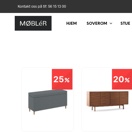
Kontakt oss på tlf: 56 15 13 00
HJEM
SOVEROM
STUE
25
20