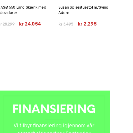
ASØ 550 Lang Skjenk med
Susan Spisestuestol m/Sving
lassdører
Adore
e
Opprinnelig
Nåværende
Opprinnelig
Nåværende
kr
24.054
kr
2.295
r
28.299
kr
3.495
pris
pris
pris
pris
var:
er:
var:
er:
kr 28.299.
kr 24.054.
kr 3.495.
kr 2.295.
FINANSIERING
Vi tilbyr finansiering igjennom vår