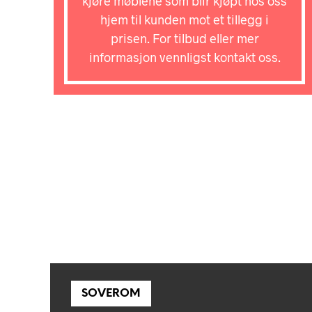
kjøre møblene som blir kjøpt hos oss
hjem til kunden mot et tillegg i
prisen. For tilbud eller mer
informasjon vennligst kontakt oss.
SOVEROM