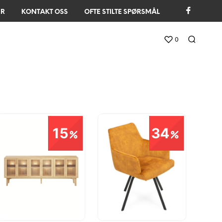
ER
KONTAKT OSS
OFTE STILTE SPØRSMÅL
0
15
34