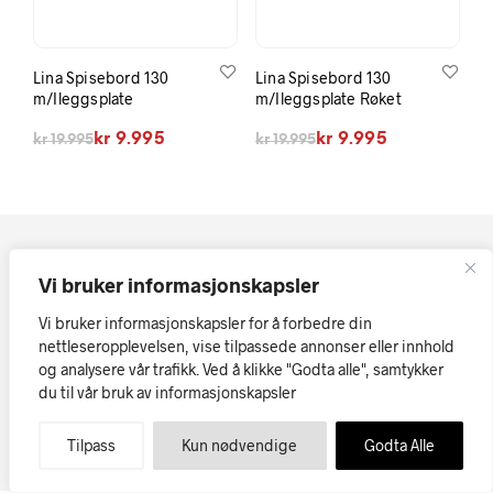
Lina Spisebord 130
Lina Spisebord 130
m/Ileggsplate
m/Ileggsplate Røket
Opprinnelig pris var: kr 19.995.
Nåværende pris er: kr 9.995.
Opprinnelig pris var: kr 19.995.
Nåværende pris er: kr 9.995.
kr
9.995
kr
9.995
kr
19.995
kr
19.995
Vi bruker informasjonskapsler
Vi bruker informasjonskapsler for å forbedre din
nettleseropplevelsen, vise tilpassede annonser eller innhold
og analysere vår trafikk. Ved å klikke "Godta alle", samtykker
Kopirett © Askøy Møbler AS
Vi tar forbehold om at skrivefeil
du til vår bruk av informasjonskapsler
eller tekniske feil i tekst, priser og bilder kan forekomme.
Møbler på nett
Tilpass
Kun nødvendige
Godta Alle